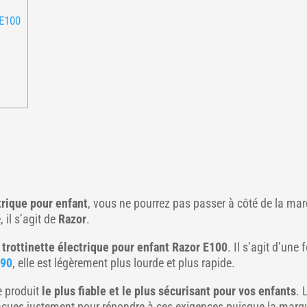
 E100
trique pour enfant
, vous ne pourrez pas passer à côté de la mar
il s’agit de
Razor
.
a
trottinette électrique pour enfant Razor E100
. Il s’agit d’une
E90
, elle est légèrement plus lourde et plus rapide.
e produit
le plus fiable et le plus sécurisant pour vos enfants
. 
conçues justement pour répondre à ces exigences puisque la marq