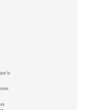
que la
 forme
Les
ue