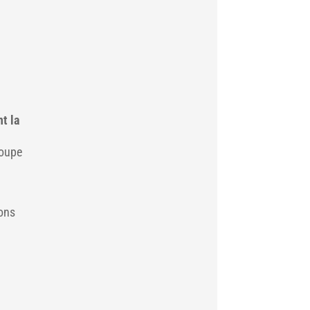
t la
coupe
ions