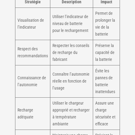
Stratégie
Description
Impact
Permet de
Utiliser l’indicateur de
Visualisation de
prolonger la
niveau de batterie
l’indicateur
vie de la
pour le rechargement
batterie
Respecter les conseils
Préserve la
Respect des
de recharge du
capacité de
recommandations
fabricant
la batterie
Évite les
Connaître l’autonomie
Connaissance de
pannes de
réelle en fonction de
l’autonomie
batterie
l’usage
inattendues
Utiliser le chargeur
Assure une
Recharge
approprié et recharger
charge
adéquate
à température
sécurisée et
ambiante
efficace