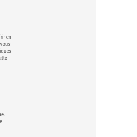
rir en
 vous
niques
ette
ne.
de