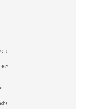
t
te la
NERGY
te
anche