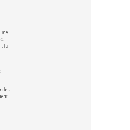
d’une
ie.
n, la
t
r des
ment