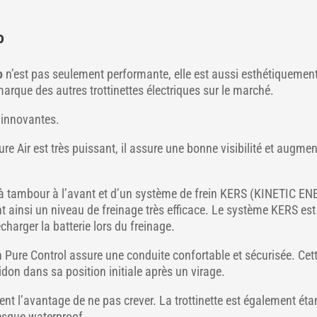
o
o
n’est pas seulement performante, elle est aussi esthétiquemen
rque des autres trottinettes électriques sur le marché.
s innovantes.
e Air est très puissant, il assure une bonne visibilité et augmen
in à tambour à l’avant et d’un système de frein KERS (KINETIC E
 ainsi un niveau de freinage très efficace. Le système KERS est
echarger la batterie lors du freinage.
ion Pure Control assure une conduite confortable et sécurisée. Cet
don dans sa position initiale après un virage.
nt l’avantage de ne pas crever. La trottinette est également ét
resque waterproof.