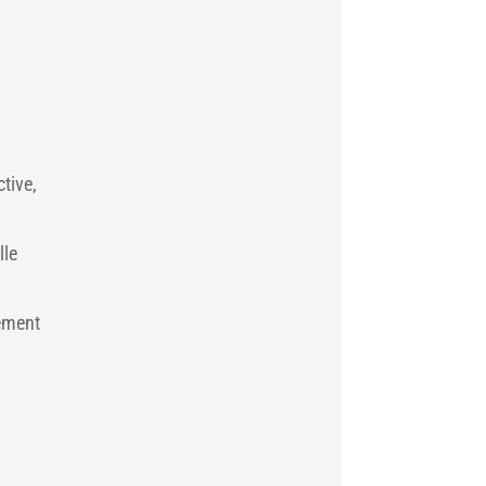
ctive,
lle
lement